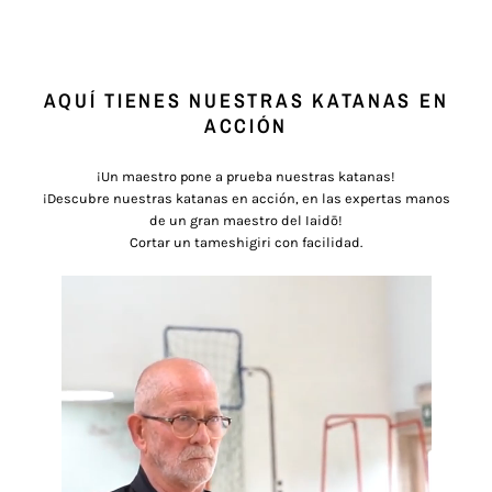
DIMENSIONES
AQUÍ TIENES NUESTRAS KATANAS EN
Longitud con vaina
106 cm
ACCIÓN
Longitud de la hoja
71 cm
¡Un maestro pone a prueba nuestras katanas!
Espesor de la hoja
0.75 cm
¡Descubre nuestras katanas en acción, en las expertas manos
Longitud del mango
27 cm
de un gran maestro del Iaidō!
Cortar un tameshigiri con facilidad.
Ancho de la hoja
4 cm