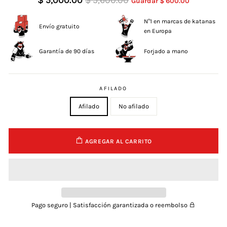
$ 5,000.00
$ 5,600.00
Guardar $ 600.00
N°1 en marcas de katanas
Envío gratuito
en Europa
Garantía de 90 días
Forjado a mano
AFILADO
Afilado
No afilado
AGREGAR AL CARRITO
Pago seguro | Satisfacción garantizada o reembolso